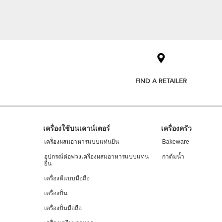
Item
added
to
the
compare
list,
you
FIND A RETAILER
can
find
it
at
the
Footer
end
เครื่องใช้บนเคาน์เตอร์
เครื่องครัว
of
เครื่องผสมอาหารแบบแท่นยืน
Bakeware
this
page
อุปกรณ์ต่อพ่วงเครื่องผสมอาหารแบบแท่น
กาต้มน้ำ
ยืน
เครื่องตีแบบมือถือ
เครื่องปั่น
เครื่องปั่นมือถือ