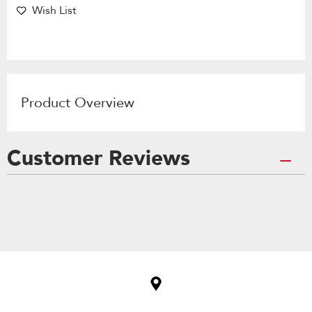
Wish List
Product Overview
Customer Reviews
Item
added
to
the
compare
list,
you