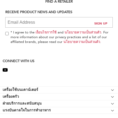
can
FIND A RETAILER
find
it
RECEIVE PRODUCT NEWS AND UPDATES
at
the
end
of
* I agree to the
เงื่อนไขการใช้
and
นโยบายความเป็นส่วนตัว
. For
this
more information about our privacy practices and a list of our
page
affiliated brands, please read our
นโยบายความเป็นส่วนตัว
.
CONNECT WITH US
Footer
เครื่องใช้บนเคาน์เตอร์
เครื่องครัว
เครื่องผสมอาหารแบบแท่นยืน
ฝ่ายบริการและสนับสนุน
Bakeware
อุปกรณ์ต่อพ่วงเครื่องผสมอาหารแบบแท่นยืน
แรงบันดาลใจในการทำอาหาร
แหล่งข้อมูลของ
กาต้มน้ำ
เครื่องตีแบบมือถือ
ติดต่อเรา