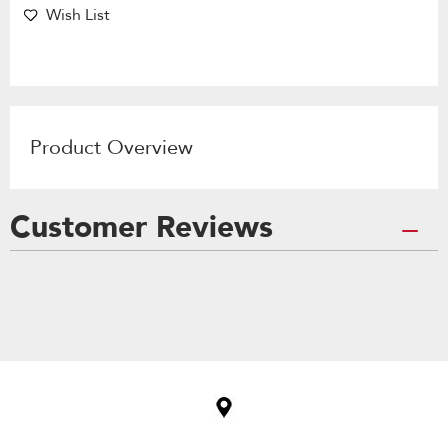
Wish List
Product Overview
Customer Reviews
Item
added
to
the
compare
list,
you