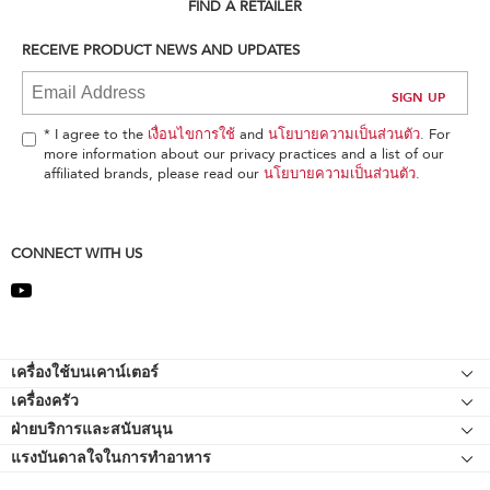
can
FIND A RETAILER
find
it
RECEIVE PRODUCT NEWS AND UPDATES
at
the
end
of
* I agree to the
เงื่อนไขการใช้
and
นโยบายความเป็นส่วนตัว
. For
this
more information about our privacy practices and a list of our
page
affiliated brands, please read our
นโยบายความเป็นส่วนตัว
.
CONNECT WITH US
Footer
เครื่องใช้บนเคาน์เตอร์
เครื่องครัว
เครื่องผสมอาหารแบบแท่นยืน
ฝ่ายบริการและสนับสนุน
Bakeware
อุปกรณ์ต่อพ่วงเครื่องผสมอาหารแบบแท่นยืน
แรงบันดาลใจในการทำอาหาร
แหล่งข้อมูลของ
กาต้มน้ำ
เครื่องตีแบบมือถือ
ติดต่อเรา