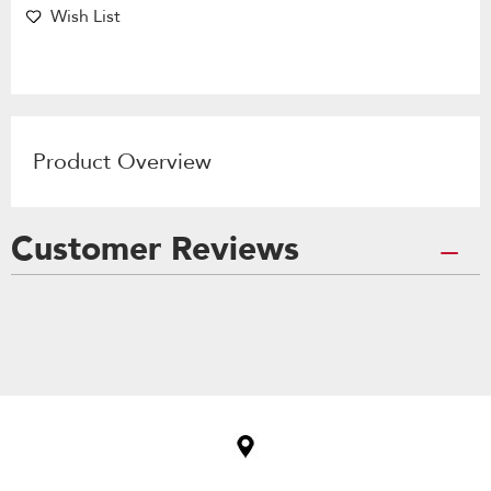
Wish List
Product Overview
Customer Reviews
Item
added
to
the
compare
list,
you