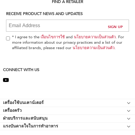
can
FIND A RETAILER
find
it
RECEIVE PRODUCT NEWS AND UPDATES
at
the
end
of
* I agree to the
เงื่อนไขการใช้
and
นโยบายความเป็นส่วนตัว
. For
this
more information about our privacy practices and a list of our
page
affiliated brands, please read our
นโยบายความเป็นส่วนตัว
.
CONNECT WITH US
Footer
เครื่องใช้บนเคาน์เตอร์
เครื่องครัว
เครื่องผสมอาหารแบบแท่นยืน
ฝ่ายบริการและสนับสนุน
Bakeware
อุปกรณ์ต่อพ่วงเครื่องผสมอาหารแบบแท่นยืน
แรงบันดาลใจในการทำอาหาร
แหล่งข้อมูลของ
กาต้มน้ำ
เครื่องตีแบบมือถือ
ติดต่อเรา