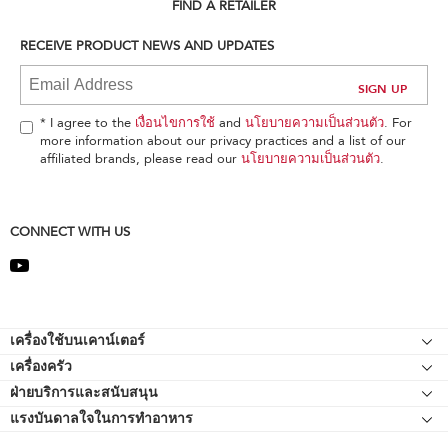
can
FIND A RETAILER
find
it
RECEIVE PRODUCT NEWS AND UPDATES
at
the
end
of
* I agree to the
เงื่อนไขการใช้
and
นโยบายความเป็นส่วนตัว
. For
this
more information about our privacy practices and a list of our
page
affiliated brands, please read our
นโยบายความเป็นส่วนตัว
.
CONNECT WITH US
Footer
เครื่องใช้บนเคาน์เตอร์
เครื่องครัว
เครื่องผสมอาหารแบบแท่นยืน
ฝ่ายบริการและสนับสนุน
Bakeware
อุปกรณ์ต่อพ่วงเครื่องผสมอาหารแบบแท่นยืน
แรงบันดาลใจในการทำอาหาร
แหล่งข้อมูลของ
กาต้มน้ำ
เครื่องตีแบบมือถือ
ติดต่อเรา