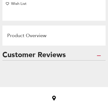
Wish List
Product Overview
Customer Reviews
Item
added
to
the
compare
list,
you