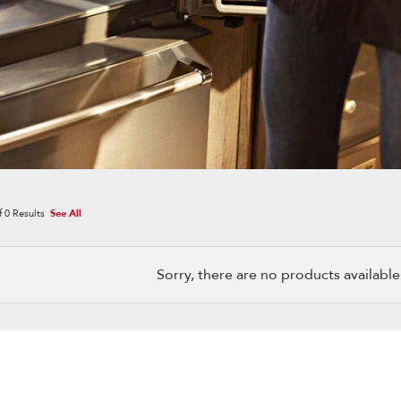
f
0
Results
See All
Sorry, there are no products available w