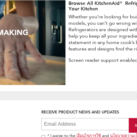
Browse All KitchenAid® Refri
Your Kitchen
Whether you’re looking for buil
models, you can’t go wrong wi
Refrigerators are designed wit
help you keep all your ingredie
statement in any home cook’s k
features and designs find the ri
Screen reader support enabled
RECEIVE PRODUCT NEWS AND UPDATES
* I agree to the
เงื่อนไขการใช้
and
นโยบายความเป็