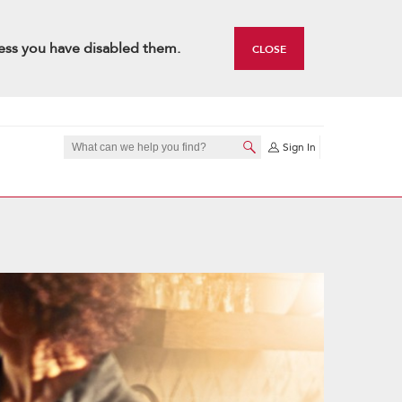
ess you have disabled them.
CLOSE
Sign In