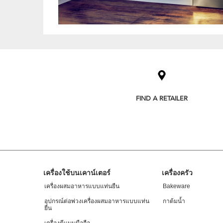
Item
added
to
the
compare
list,
FIND A RETAILER
you
can
find
it
at
the
end
of
Footer
เครื่องใช้บนเคาน์เตอร์
เครื่องครัว
this
page
เครื่องผสมอาหารแบบแท่นยืน
Bakeware
อุปกรณ์ต่อพ่วงเครื่องผสมอาหารแบบแท่น
กาต้มน้ำ
ยืน
เครื่องตีแบบมือถือ