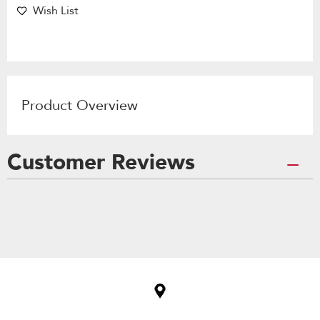
Wish List
Product Overview
Customer Reviews
Item
added
to
the
compare
list,
you