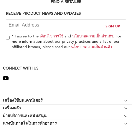
can
FIND A RETAILER
find
it
RECEIVE PRODUCT NEWS AND UPDATES
at
the
end
of
* I agree to the
เงื่อนไขการใช้
and
นโยบายความเป็นส่วนตัว
. For
this
more information about our privacy practices and a list of our
page
affiliated brands, please read our
นโยบายความเป็นส่วนตัว
.
CONNECT WITH US
Footer
เครื่องใช้บนเคาน์เตอร์
เครื่องครัว
เครื่องผสมอาหารแบบแท่นยืน
ฝ่ายบริการและสนับสนุน
Bakeware
อุปกรณ์ต่อพ่วงเครื่องผสมอาหารแบบแท่นยืน
แรงบันดาลใจในการทำอาหาร
แหล่งข้อมูลของ
กาต้มน้ำ
เครื่องตีแบบมือถือ
ติดต่อเรา