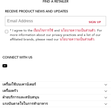
can
FIND A RETAILER
find
it
RECEIVE PRODUCT NEWS AND UPDATES
at
the
end
of
* I agree to the
เงื่อนไขการใช้
and
นโยบายความเป็นส่วนตัว
. For
this
more information about our privacy practices and a list of our
page
affiliated brands, please read our
นโยบายความเป็นส่วนตัว
.
CONNECT WITH US
Footer
เครื่องใช้บนเคาน์เตอร์
เครื่องครัว
เครื่องผสมอาหารแบบแท่นยืน
ฝ่ายบริการและสนับสนุน
Bakeware
อุปกรณ์ต่อพ่วงเครื่องผสมอาหารแบบแท่นยืน
แรงบันดาลใจในการทำอาหาร
แหล่งข้อมูลของ
กาต้มน้ำ
เครื่องตีแบบมือถือ
ติดต่อเรา