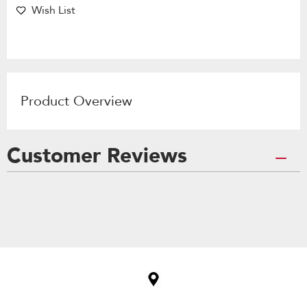
Wish List
Product Overview
Customer Reviews
Item
added
to
the
compare
list,
you