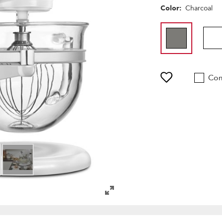
Color:
Charcoal
Co