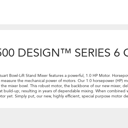
00 DESIGN™ SERIES 6 
uart Bowl-Lift Stand Mixer features a powerful, 1.0 HP Motor. Horsep
 measure the mechanical power of motors. Our 1.0 horsepower (HP) mot
 the mixer bowl. This robust motor, the backbone of our new mixer, del
heat build-up; resulting in years of dependable mixing. When combine
motor yet. Simply put, our new, highly efficient, special purpose motor