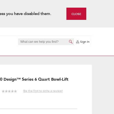
ess you have disabled them.
CLOSE
Sign In
00 Design™ Series 6 Quart Bowl-Lift
Be the first to write a review!