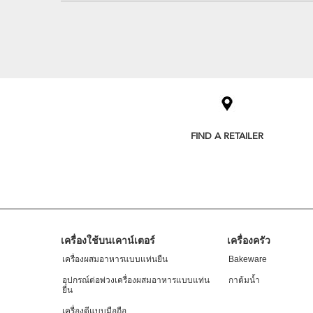
Item
added
to
the
compare
list,
you
FIND A RETAILER
can
find
it
at
the
end
of
this
Footer
page
เครื่องใช้บนเคาน์เตอร์
เครื่องครัว
เครื่องผสมอาหารแบบแท่นยืน
Bakeware
อุปกรณ์ต่อพ่วงเครื่องผสมอาหารแบบแท่น
กาต้มน้ำ
ยืน
เครื่องตีแบบมือถือ