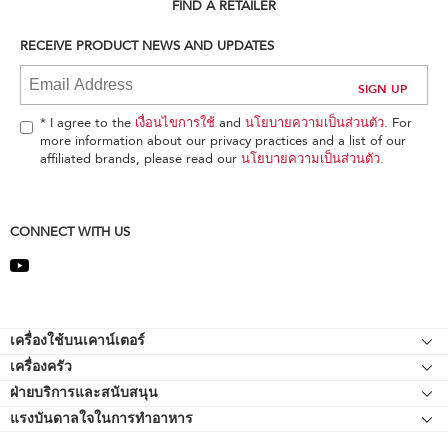
can
FIND A RETAILER
find
it
RECEIVE PRODUCT NEWS AND UPDATES
at
the
end
of
* I agree to the
เงื่อนไขการใช้
and
นโยบายความเป็นส่วนตัว
. For
this
more information about our privacy practices and a list of our
page
affiliated brands, please read our
นโยบายความเป็นส่วนตัว
.
CONNECT WITH US
Footer
เครื่องใช้บนเคาน์เตอร์
เครื่องครัว
เครื่องผสมอาหารแบบแท่นยืน
ฝ่ายบริการและสนับสนุน
Bakeware
อุปกรณ์ต่อพ่วงเครื่องผสมอาหารแบบแท่นยืน
แรงบันดาลใจในการทำอาหาร
แหล่งข้อมูลของ
กาต้มน้ำ
เครื่องตีแบบมือถือ
ติดต่อเรา