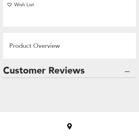
Wish List
Product Overview
Customer Reviews
Item
added
to
the
compare
list,
you