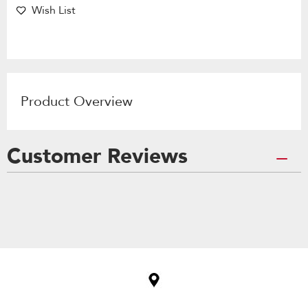
Wish List
Product Overview
Customer Reviews
Item
added
to
the
compare
list,
you