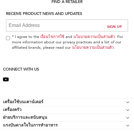
can
FIND A RETAILER
find
it
RECEIVE PRODUCT NEWS AND UPDATES
at
the
end
of
* I agree to the
เงื่อนไขการใช้
and
นโยบายความเป็นส่วนตัว
. For
this
more information about our privacy practices and a list of our
page
affiliated brands, please read our
นโยบายความเป็นส่วนตัว
.
CONNECT WITH US
Footer
เครื่องใช้บนเคาน์เตอร์
เครื่องครัว
เครื่องผสมอาหารแบบแท่นยืน
ฝ่ายบริการและสนับสนุน
Bakeware
อุปกรณ์ต่อพ่วงเครื่องผสมอาหารแบบแท่นยืน
แรงบันดาลใจในการทำอาหาร
แหล่งข้อมูลของ
กาต้มน้ำ
เครื่องตีแบบมือถือ
ติดต่อเรา