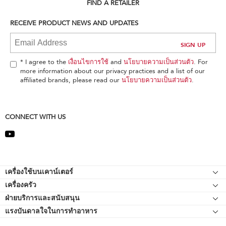
can
FIND A RETAILER
find
it
RECEIVE PRODUCT NEWS AND UPDATES
at
the
end
of
* I agree to the
เงื่อนไขการใช้
and
นโยบายความเป็นส่วนตัว
. For
this
more information about our privacy practices and a list of our
page
affiliated brands, please read our
นโยบายความเป็นส่วนตัว
.
CONNECT WITH US
Footer
เครื่องใช้บนเคาน์เตอร์
เครื่องครัว
เครื่องผสมอาหารแบบแท่นยืน
ฝ่ายบริการและสนับสนุน
Bakeware
อุปกรณ์ต่อพ่วงเครื่องผสมอาหารแบบแท่นยืน
แรงบันดาลใจในการทำอาหาร
แหล่งข้อมูลของ
กาต้มน้ำ
เครื่องตีแบบมือถือ
ติดต่อเรา