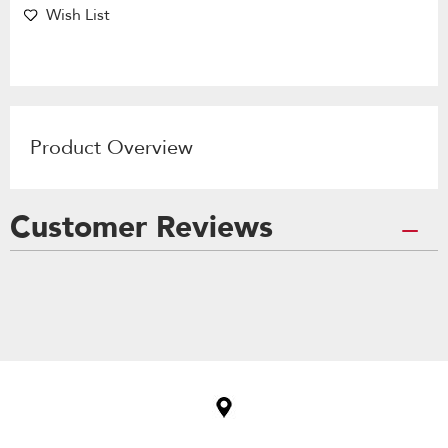
Wish List
Product Overview
Customer Reviews
Item
added
to
the
compare
list,
you